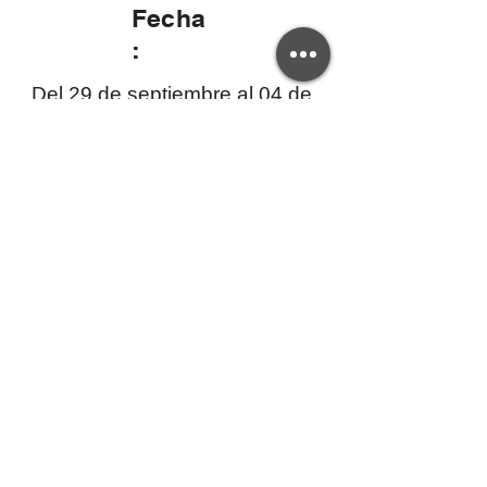
Fecha
:
Del 29 de septiembre al 04 de
octubre de 2025
Si tienes dudas sobre la validez de este
certificado, por favor contáctanos a:
creativaep@upec.edu.ec
Y de requerir una copia del certificado el
interesado deberá cancelar el valor del arancel.
Centro de Educación Continua - CEC-UPEC
Servicios Universitarios