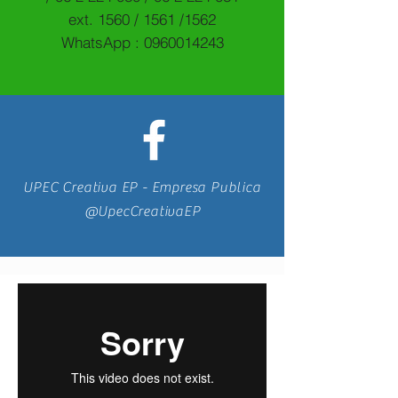
ext. 1560 / 1561 /1562
WhatsApp :
0960014243
UPEC Creativa EP - Empresa Publica
@UpecCreativaEP