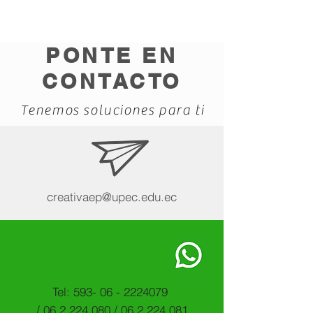
PONTE EN
CONTACTO
Tenemos soluciones para ti
creativaep@upec.edu.ec
Tel:
593- 06 - 2224079
/
06 2 224 080
/
06 2 224 081