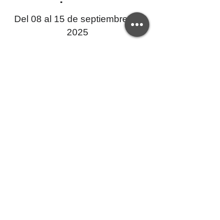
Del 08 al 15 de septiembre de
2025
Si tienes dudas sobre la validez de este
certificado, por favor contáctanos a:
creativaep@upec.edu.ec
Y de requerir una copia del certificado el
interesado deberá cancelar el valor del arancel.
Centro de Educación Continua - CEC-UPEC
Servicios Universitarios