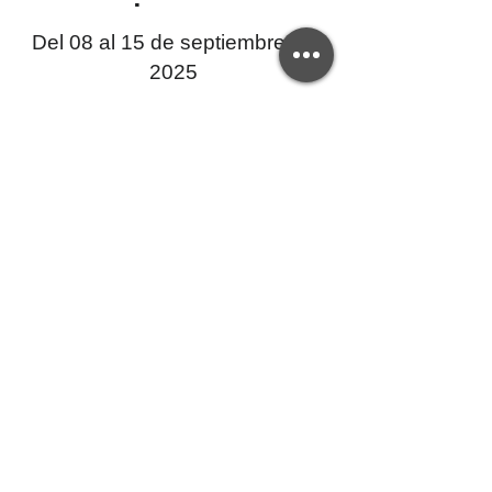
Del 08 al 15 de septiembre de
2025
Si tienes dudas sobre la validez de este
certificado, por favor contáctanos a:
creativaep@upec.edu.ec
Y de requerir una copia del certificado el
interesado deberá cancelar el valor del arancel.
Centro de Educación Continua - CEC-UPEC
Servicios Universitarios