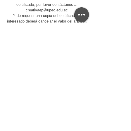
certificado, por favor contáctanos a:
creativaep@upec.edu.ec
Y de requerir una copia del certificado el
interesado deberá cancelar el valor del arancel.
Centro de Educación Continua - CEC-UPEC
Servicios Universitarios