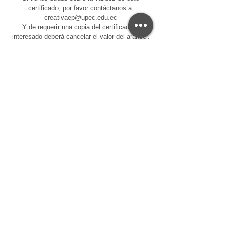
certificado, por favor contáctanos a:
creativaep@upec.edu.ec
Y de requerir una copia del certificado el
interesado deberá cancelar el valor del arancel.
Centro de Educación Continua - CEC-UPEC
Servicios Universitarios