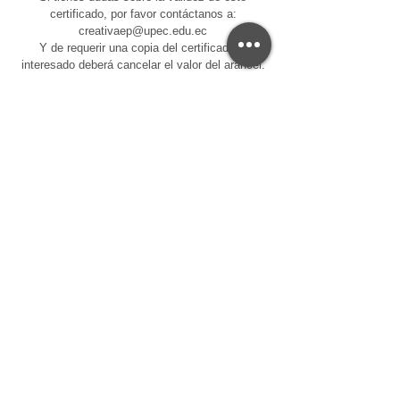
certificado, por favor contáctanos a:
creativaep@upec.edu.ec
Y de requerir una copia del certificado el
interesado deberá cancelar el valor del arancel.
Centro de Educación Continua - CEC-UPEC
Servicios Universitarios