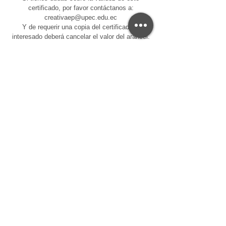
certificado, por favor contáctanos a:
creativaep@upec.edu.ec
Y de requerir una copia del certificado el
interesado deberá cancelar el valor del arancel.
Centro de Educación Continua - CEC-UPEC
Servicios Universitarios