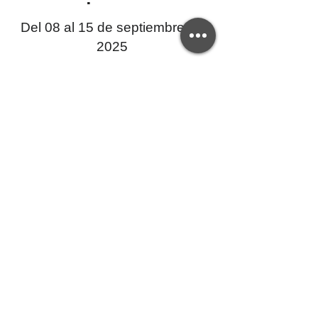
Del 08 al 15 de septiembre de
2025
Si tienes dudas sobre la validez de este
certificado, por favor contáctanos a:
creativaep@upec.edu.ec
Y de requerir una copia del certificado el
interesado deberá cancelar el valor del arancel.
Centro de Educación Continua - CEC-UPEC
Servicios Universitarios