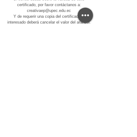
certificado, por favor contáctanos a:
creativaep@upec.edu.ec
Y de requerir una copia del certificado el
interesado deberá cancelar el valor del arancel.
Centro de Educación Continua - CEC-UPEC
Servicios Universitarios