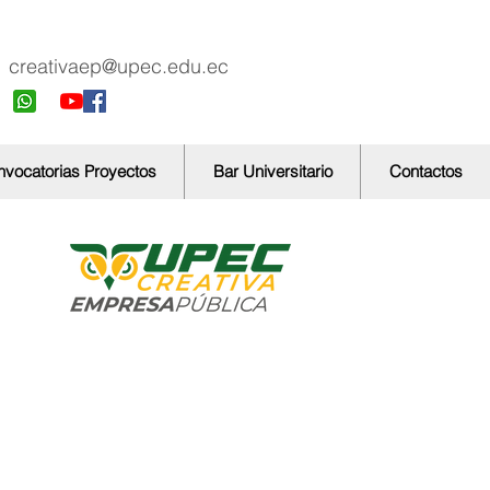
creativaep@upec.edu.ec
vocatorias Proyectos
Bar Universitario
Contactos