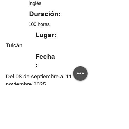
Inglés
Duración:
100 horas
Lugar:
Tulcán
Fecha
:
Del 08 de septiembre al 11 de
noviembre 2025
Si tienes dudas sobre la validez de este
certificado, por favor contáctanos a:
creativaep@upec.edu.ec
Y de requerir una copia del certificado el
interesado deberá cancelar el valor del arancel.