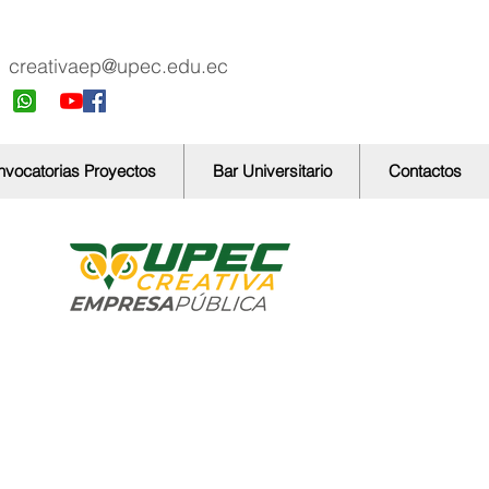
creativaep@upec.edu.ec
vocatorias Proyectos
Bar Universitario
Contactos