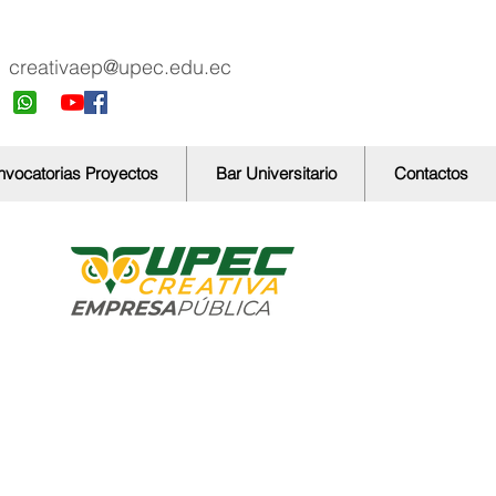
creativaep@upec.edu.ec
vocatorias Proyectos
Bar Universitario
Contactos