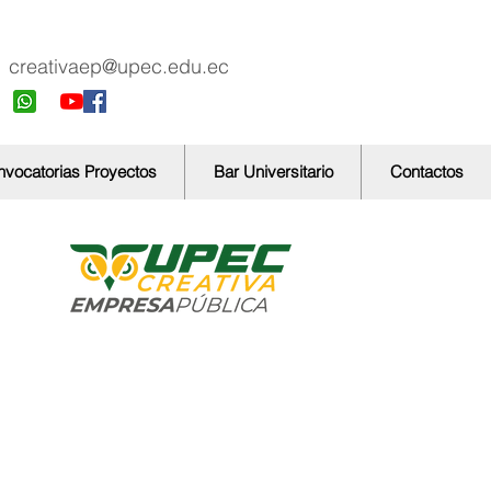
creativaep@upec.edu.ec
vocatorias Proyectos
Bar Universitario
Contactos