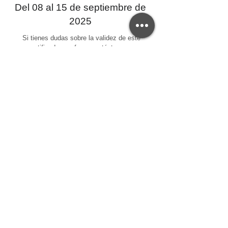
Del 08 al 15 de septiembre de
2025
Si tienes dudas sobre la validez de este
certificado, por favor contáctanos a:
creativaep@upec.edu.ec
Y de requerir una copia del certificado el
interesado deberá cancelar el valor del arancel.
Centro de Educación Continua - CEC-UPEC
Servicios Universitarios