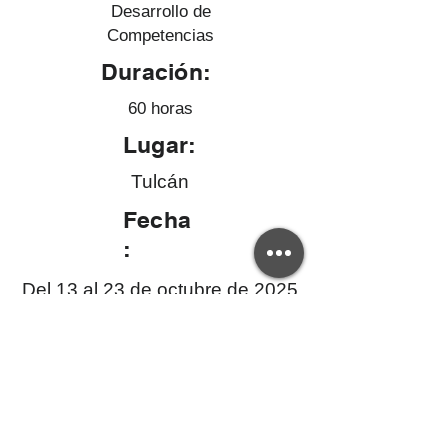
Desarrollo de
Competencias
Duración:
60 horas
Lugar:
Tulcán
Fecha
:
Del 13 al 23 de octubre de 2025
Si tienes dudas sobre la validez de este
certificado, por favor contáctanos a:
creativaep@upec.edu.ec
Y de requerir una copia del certificado el
interesado deberá cancelar el valor del arancel.