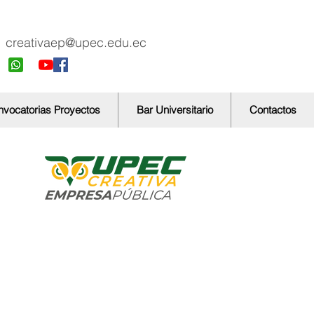
creativaep@upec.edu.ec
vocatorias Proyectos
Bar Universitario
Contactos